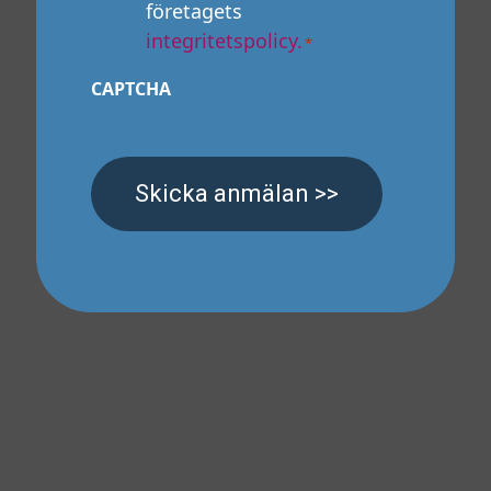
företagets
n
integritetspolicy.
*
t
*
CAPTCHA