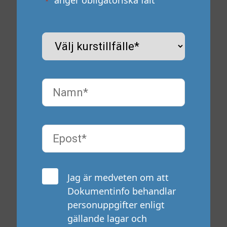
*
K
u
r
s
N
t
a
i
m
l
n
l
E
*
f
p
ä
o
l
s
l
C
Jag är medveten om att
t
e
o
Dokumentinfo behandlar
*
*
n
personuppgifter enligt
s
gällande lagar och
e