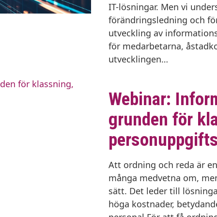
IT-lösningar. Men vi unde
förändringsledning och för
utveckling av information
för medarbetarna, åstadk
utvecklingen…
Webinar: Infor
grunden för kl
personuppgifts
Att ordning och reda är en
många medvetna om, men d
sätt. Det leder till lösning
höga kostnader, betydande
personal.För att få ordnin