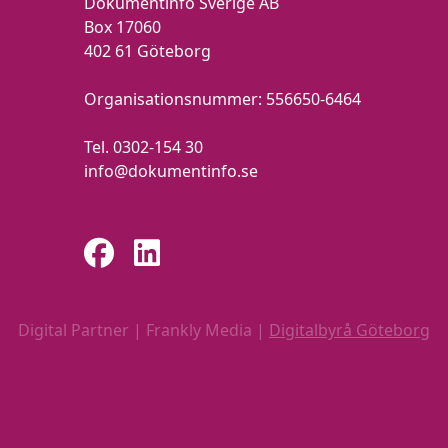
Dokumentinfo Sverige AB
Box 17060
402 61 Göteborg
Organisationsnummer:
556650-6464
Tel.
0302-154 30
info@dokumentinfo.se
Digital Partner | Frankly Media |
Digitalbyrå Göteborg