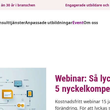
 än 30 år i branschen
Engagerade utbildare och
nsulttjänster
Anpassade utbildningar
Event
Om oss
Webinar: Så ly
5 nyckelkompe
Kostnadsfritt webinar 15 j
förändring. För att lyckas