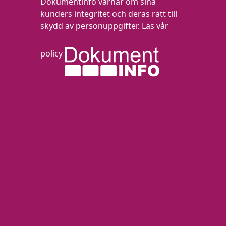
Dokumentinfo värnar om sina
kunders integritet och deras rätt till
skydd av personuppgifter.
Läs vår
policy