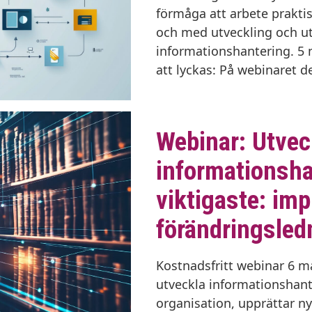
förmåga att arbete praktis
och med utveckling och ut
informationshantering. 5 
att lyckas: På webinaret d
Webinar: Utvec
informationsha
viktigaste: im
förändringsled
Kostnadsfritt webinar 6 ma
utveckla informationshante
organisation, upprättar n