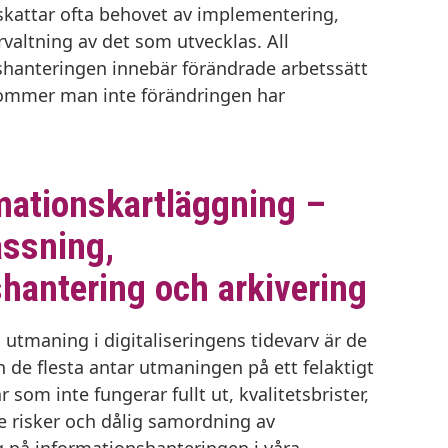
rskattar ofta behovet av implementering,
valtning av det som utvecklas. All
shanteringen innebär förändrade arbetssätt
ommer man inte förändringen har
mationskartläggning –
assning,
hantering och arkivering
 utmaning i digitaliseringens tidevarv är de
e flesta antar utmaningen på ett felaktigt
ar som inte fungerar fullt ut, kvalitetsbrister,
 risker och dålig samordning av
g på informationshanteringen i våra